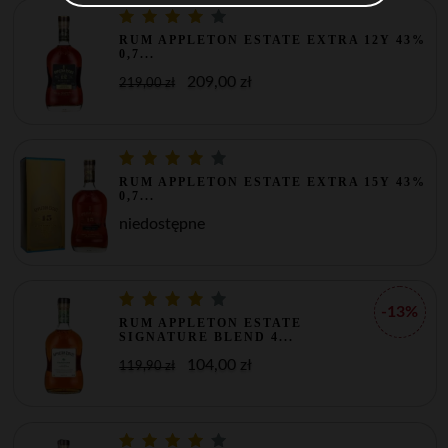
RUM APPLETON ESTATE EXTRA 12Y 43%
0,7...
209,00 zł
219,00 zł
RUM APPLETON ESTATE EXTRA 15Y 43%
0,7...
niedostępne
-13%
RUM APPLETON ESTATE
SIGNATURE BLEND 4...
104,00 zł
119,90 zł