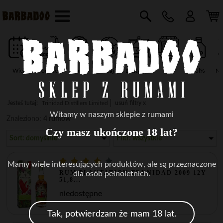
Wiek
Producent
Marka
Kraj
Destylarnia
Typ
vol%
Na
Jesteś tutaj:
Trinidad Distillers Limited
usuń filtry x
Witamy w naszym sklepie z rumami
Znaleziono:
4 rumów
Czy masz ukończone 18 lat?
Sort: domyślnie
Filtr: wszystkie
Mamy wiele interesujących produktów, ale są przeznaczone
RUM PLANTATION TRYNIDAD 2009 12Y
dla osób pełnoletnich.
51,8...
niedostępne
Tak, potwierdzam że mam 18 lat.