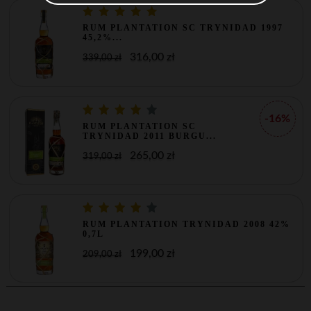
RUM PLANTATION SC TRYNIDAD 1997
45,2%...
316,00 zł
339,00 zł
-16%
RUM PLANTATION SC
TRYNIDAD 2011 BURGU...
265,00 zł
319,00 zł
RUM PLANTATION TRYNIDAD 2008 42%
0,7L
199,00 zł
209,00 zł