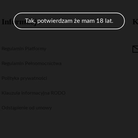
Informacje
K
Tak, potwierdzam że mam 18 lat.
Regulamin Platformy
Regulamin Pełnomocnictwa
Polityka prywatności
Klauzula informacyjna RODO
Odstąpienie od umowy