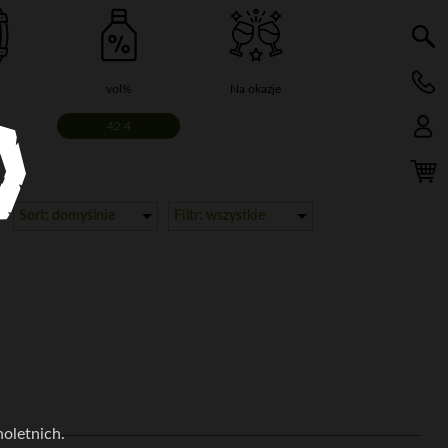
vol%
Na okazje
42.4
Sort: domyślnie
Filtr: wszystkie
oletnich.