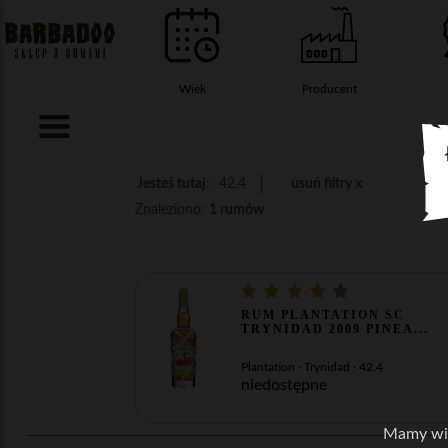
Wiek
Producent
Jesteś tutaj:
42.4
usuń filtry x
Znaleziono:
1 rumów
RUM PLANTATION SC
TRYNIDAD 2009 PINEA...
Plantation · Trynidad · 42.4
niedostępne
Mamy wie