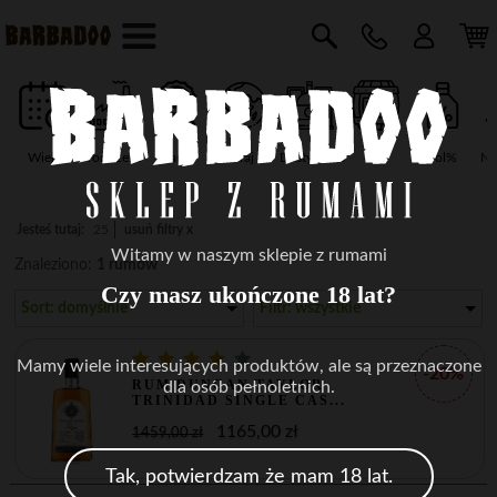
Wiek
Producent
Marka
Kraj
Destylarnia
Typ
vol%
Na
Jesteś tutaj:
25
usuń filtry x
Witamy w naszym sklepie z rumami
Znaleziono:
1 rumów
Czy masz ukończone 18 lat?
Sort: domyślnie
Filtr: wszystkie
Mamy wiele interesujących produktów, ale są przeznaczone
-20%
RUM DUNCAN TAYLOR
dla osób pełnoletnich.
TRINIDAD SINGLE CAS...
1165,00 zł
1459,00 zł
Tak, potwierdzam że mam 18 lat.