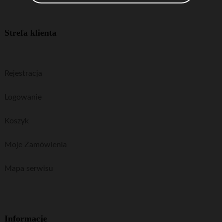
Strefa klienta
Rejestracja
Logowanie
Koszyk
Moje Zamówienia
Mapa serwisu
Informacje