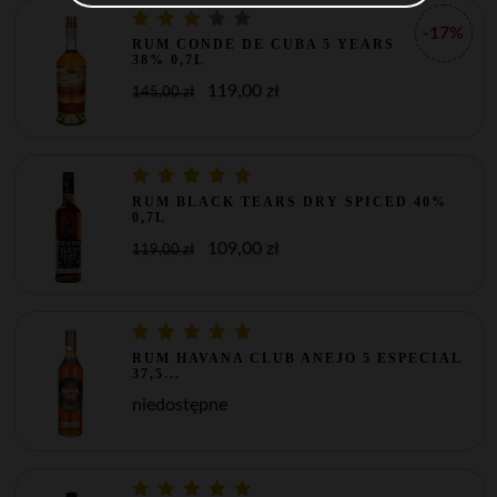
-17%
RUM CONDE DE CUBA 5 YEARS
38% 0,7L
119,00 zł
145,00 zł
RUM BLACK TEARS DRY SPICED 40%
0,7L
109,00 zł
119,00 zł
RUM HAVANA CLUB ANEJO 5 ESPECIAL
37,5...
niedostępne