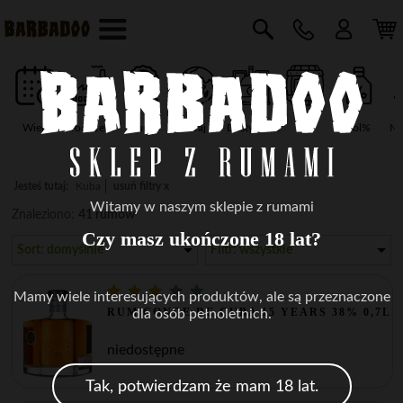
Wiek
Producent
Marka
Kraj
Destylarnia
Typ
vol%
Na
Jesteś tutaj:
Kuba
usuń filtry x
Witamy w naszym sklepie z rumami
Znaleziono:
41 rumów
Czy masz ukończone 18 lat?
Sort: domyślnie
Filtr: wszystkie
Mamy wiele interesujących produktów, ale są przeznaczone
RUM CONDE DE CUBA 15 YEARS 38% 0,7L
dla osób pełnoletnich.
niedostępne
Tak, potwierdzam że mam 18 lat.