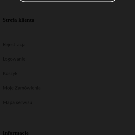
Strefa klienta
Rejestracja
Logowanie
Koszyk
Moje Zamówienia
Mapa serwisu
Informacje