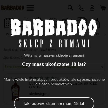
Wiek
Producent
Marka
Kraj
Destylarnia
Typ
vol%
Na
Jesteś tutaj:
Peaky Blinder
usuń filtry x
Witamy w naszym sklepie z rumami
Znaleziono:
1 rumów
Czy masz ukończone 18 lat?
Sort: domyślnie
Filtr: wszystkie
Mamy wiele interesujących produktów, ale są przeznaczone
RUM PEAKY BLINDER BLACK SPICED
dla osób pełnoletnich.
40% 0,...
niedostępne
Tak, potwierdzam że mam 18 lat.