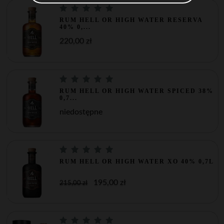
RUM HELL OR HIGH WATER RESERVA
40% 0,...
220,00 zł
RUM HELL OR HIGH WATER SPICED 38%
0,7...
niedostępne
RUM HELL OR HIGH WATER XO 40% 0,7L
195,00 zł
215,00 zł