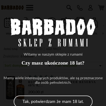
Wiek
Producent
Marka
Kraj
Destylarnia
Typ
vol%
Na
Jesteś tutaj:
Hell or High Water
usuń filtry x
Witamy w naszym sklepie z rumami
Znaleziono:
6 rumów
Czy masz ukończone 18 lat?
Sort: domyślnie
Filtr: wszystkie
Mamy wiele interesujących produktów, ale są przeznaczone
RUM HELL OR HIGH WATER RESERVA
dla osób pełnoletnich.
40% 0,...
200,00 zł
Tak, potwierdzam że mam 18 lat.