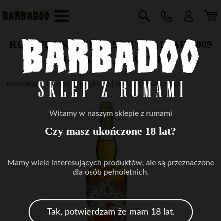
RUM PLANTATION SC TRYNIDAD 2009
PINEAU 42,4% 0,7GB
Jesteś tutaj
:
Plantation
Trynidad
Blended traditionalist
Witamy w naszym sklepie z rumami
Czy masz ukończone 18 lat?
Mamy wiele interesujących produktów, ale są przeznaczone
dla osób pełnoletnich.
Tak, potwierdzam że mam 18 lat.