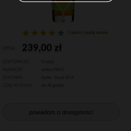
|
1 opinii
dodaj opinię
239,00 zł
cena:
DOSTĘPNOŚĆ
0 sztuk
PŁATNOŚĆ
online PAYU
DOSTAWA
kurier - koszt 20 zł
CZAS WYSYŁKI
do 48 godzin
powiadom o dostępności