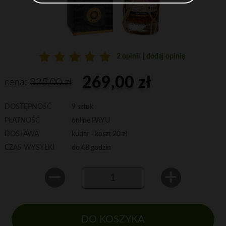
|
2 opinii
dodaj opinię
269,00 zł
cena:
325,00 zł
DOSTĘPNOŚĆ
9 sztuk
PŁATNOŚĆ
online PAYU
DOSTAWA
kurier - koszt 20 zł
CZAS WYSYŁKI
do 48 godzin
DO KOSZYKA