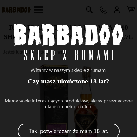
RUM PLANTATION SC PANAMA 2010
SHERRY WINE CASK FINISH 50,1% 0,7L
Jesteś tutaj
:
Plantation
Panama
Witamy w naszym sklepie z rumami
Czy masz ukończone 18 lat?
Mamy wiele interesujących produktów, ale są przeznaczone
dla osób pełnoletnich.
Tak, potwierdzam że mam 18 lat.